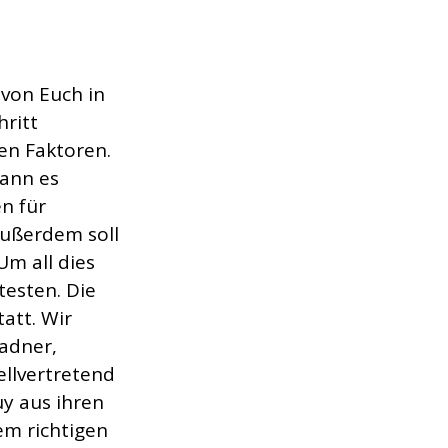
 von Euch in 
ritt 
en Faktoren. 
ann es 
n für 
Außerdem soll 
m all dies 
esten. Die 
tatt. Wir 
adner, 
ellvertretend 
y aus ihren 
em richtigen 