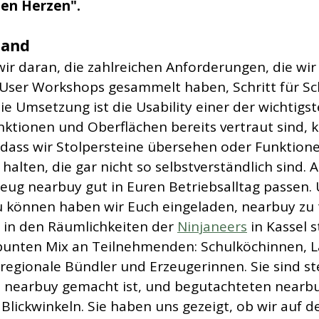
nen Herzen".
tand
wir daran, die zahlreichen Anforderungen, die wir
ser Workshops gesammelt haben, Schritt für Sch
e Umsetzung ist die Usability einer der wichtigst
nktionen und Oberflächen bereits vertraut sind, k
, dass wir Stolpersteine übersehen oder Funktione
 halten, die gar nicht so selbstverständlich sind. 
eug nearbuy gut in Euren Betriebsalltag passen. U
u können haben wir Euch eingeladen, nearbuy zu t
 in den Räumlichkeiten der 
Ninjaneers
 in Kassel s
bunten Mix an Teilnehmenden: Schulköchinnen, L
regionale Bündler und Erzeugerinnen. Sie sind st
die nearbuy gemacht ist, und begutachteten nearbu
Blickwinkeln. Sie haben uns gezeigt, ob wir auf d