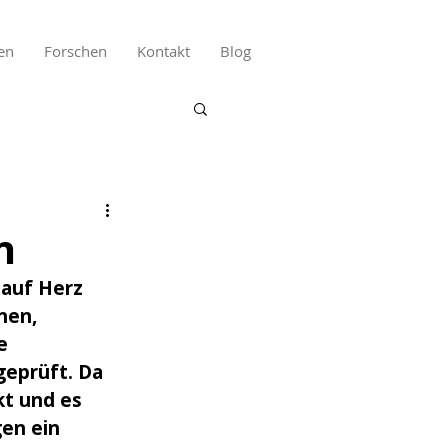
en
Forschen
Kontakt
Blog
n
auf Herz 
nen, 
e 
geprüft. Da 
t und es 
en ein 