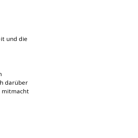
it und die 
n 
ch darüber 
r mitmacht 