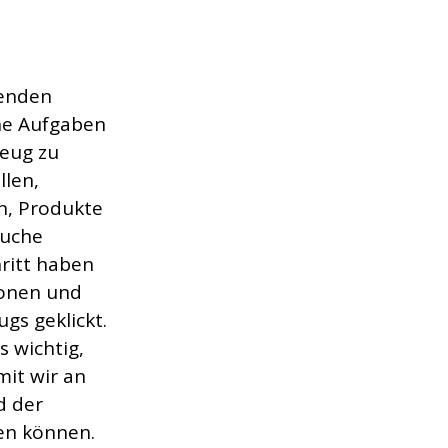
enden 
he Aufgaben 
eug zu 
llen, 
n, Produkte 
uche 
hritt haben 
ionen und 
s geklickt. 
 wichtig, 
mit wir an 
 der 
en können. 